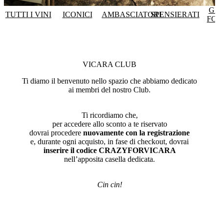
GR
TUTTI I VINI
ICONICI
AMBASCIATORI
SPENSIERATI
FO
VICARA CLUB
Ti diamo il benvenuto nello spazio che abbiamo dedicato
ai membri del nostro Club.
Ti ricordiamo che,
per accedere allo sconto a te riservato
dovrai procedere
nuovamente con la registrazione
e, durante ogni acquisto, in fase di checkout, dovrai
inserire il codice
CRAZYFORVICARA
nell’apposita casella dedicata.
Cin cin!